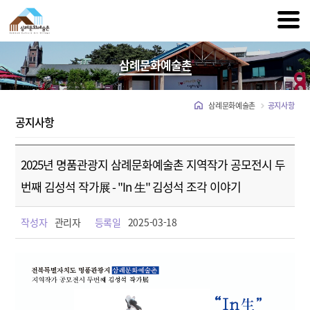
삼례문화예술촌
삼례문화예술촌
공지사항
공지사항
2025년 명품관광지 삼례문화예술촌 지역작가 공모전시 두
번째 김성석 작가展 - "In 生" 김성석 조각 이야기
작성자
관리자
등록일
2025-03-18