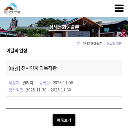
삼례문화예술촌
삼례문화예술촌
이달의 일정
이달의 일정
전시연계 다목적관
[대관]
작성자
관리자
등록일
2025-11-06
행사일정
2025-11-30 ~ 2025-11-30
목록보기