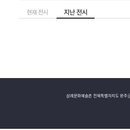
지난 전시
현재 전시
삼례문화예술촌 전북특별자치도 완주군 삼례