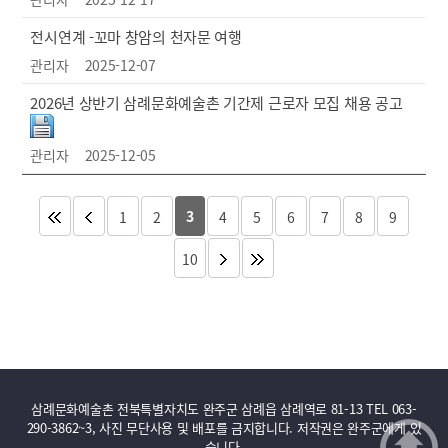
전시연계 -꼬마 창암의 천자문 여행
관리자
2025-12-07
2026년 상반기 삼례문화예술촌 기간제 근로자 모집 채용 공고
관리자
2025-12-05
3
1
2
4
5
6
7
8
9
10
삼례문화예술촌 전북특별자치도 완주군 삼례읍 삼례역로 81-13 TEL 063-
290-3862~3, 사진 무단사용 및 배포를 금지합니다. 저작권은 완주군에게 있
습니다.