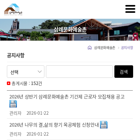
삼례문화예술촌
삼례문화예술촌
공지사항
공지사항
검색
총게시물 :
152
건
2026년 상반기 삼례문화예술촌 기간제 근로자 모집채용 공고
관리자
2026-01-22
2026년 나무의 결,삶의 향기 목공체험 신청안내
관리자
2026-01-22