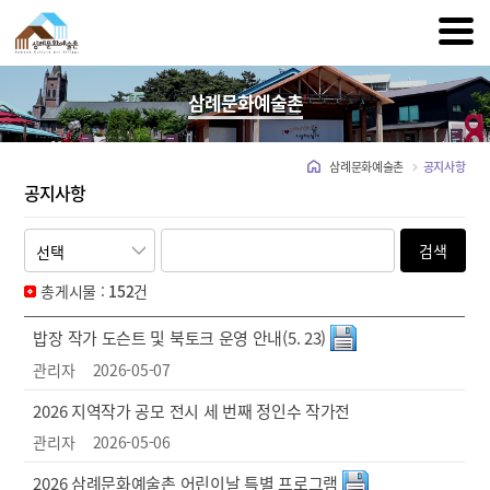
삼례문화예술촌
삼례문화예술촌
공지사항
공지사항
검색
총게시물 :
152
건
밥장 작가 도슨트 및 북토크 운영 안내(5. 23)
관리자
2026-05-07
2026 지역작가 공모 전시 세 번째 정인수 작가전
관리자
2026-05-06
2026 삼례문화예술촌 어린이날 특별 프로그램